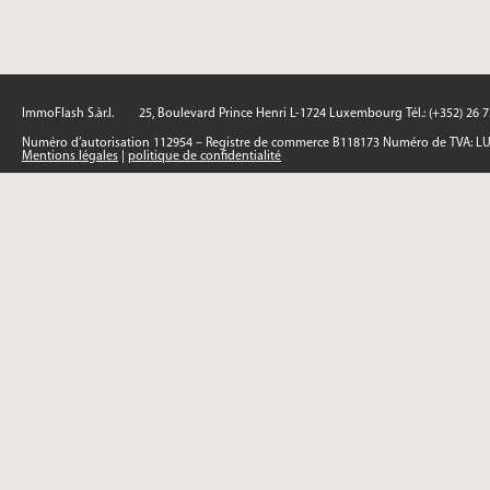
ImmoFlash S.àr.l.
25, Boulevard Prince Henri L-1724 Luxembourg Tél.: (+352) 26 
Numéro d’autorisation 112954 – Registre de commerce B118173 Numéro de TVA: L
Mentions légales
|
politique de confidentialité