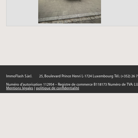
ImmoFlash S.àr.l.
25, Boulevard Prince Henri L-1724 Luxembourg Tél.: (+352) 26 
Numéro d’autorisation 112954 – Registre de commerce B118173 Numéro de TVA: L
Mentions légales
|
politique de confidentialité